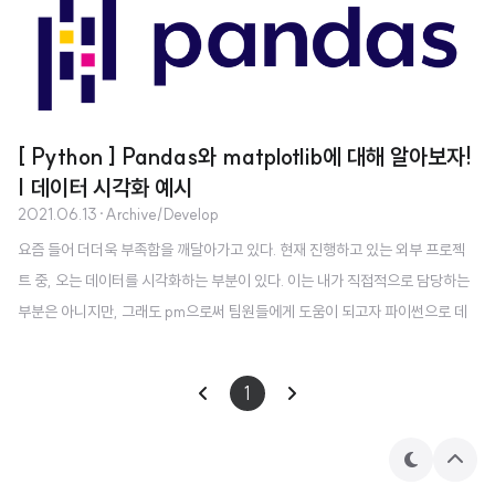
[ Python ] Pandas와 matplotlib에 대해 알아보자!
| 데이터 시각화 예시
2021.06.13
·
Archive/Develop
요즘 들어 더더욱 부족함을 깨달아가고 있다. 현재 진행하고 있는 외부 프로젝
트 중, 오는 데이터를 시각화하는 부분이 있다. 이는 내가 직접적으로 담당하는
부분은 아니지만, 그래도 pm으로써 팀원들에게 도움이 되고자 파이썬으로 데
이터분석하는 강의를 듣고 있다. https://spartacodingclub.kr/?f_name
=%ED%99%8D%EC%9D%80%EB%B9%84&f_uid=60b098
1
aa70989fbd53bcdc87 스파르타코딩클럽 5주 완성! 코딩을 전혀 모르는
비개발자 대상의 웹개발 강의 spartacodingclub.kr [링크를 누르고 강의를 결
제하면 즉시 5만원 할인이 되는 링크입니다. 저도 5만원 받습니다 >_0] 스파
테
상
마
단