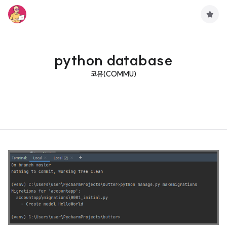
구
독
하
기
python database
코뮤(COMMU)