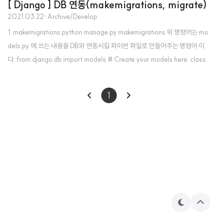
[ Django ] DB 연동(makemigrations, migrate)
2021.03.22
·
Archive/Develop
1. makemigrations python manage.py makemigrations 위 명령어는 mo
dels.py 에 쓰는 내용을 DB와 연동시킬 파이썬 파일로 만들어주는 명령어 이
다. from django.db import models # Create your models here. class
HelloWorld(models.Model): text = models.CharField(max_length=
255, null=False) 위 코드는 models.py 의 내용이다. models.py 에 쓰이는
1
class 는 DB에 쓰일 item 하나라고 보면 된다. 이 상태에서 처음 소개한 make
migrations 명령어를 실행시켜보자. HelloWorld 라는 모델을 만들었다고 알
려줌과 동시에 acco..
테
상
마
단