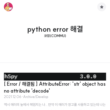
구
독
하
기
python error 해결
코뮤(COMMU)
[ Error / 해결됨 ] AttributeError: 'str' object has
no attribute 'decode'
2021.12.06
·
Archive/Develop
역시 에러의 늪에서 헤엄치는 나... 만약 이 에러가 장고를 사용하고 있는데 나는