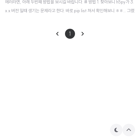
에러라면, 아래 두번째 방법을 보시길 바랍니다. # 방법 1. 찾아보니 h5py가 3.
x.x 버전 일때 생기는 문제라고 한다. 바로 pip list 쳐서 확인해보니 ㅎㅎ... 그랬
다. 다운그레이드 해주면 된다. pip install h5py==2.10.0 --force-reinstal
l 강제로 재설치해버리면 됩니다.... # 방법 2. 장고를 쓰고 있는데 이런 에러가
1
난다? 당신의 장고는 예전 버전일 가능성이 높습니다. older django version
에서 일어나는 이슈라서 아래 명령어로 장고를 새로 설치해주시면 됩니다. pip i
nstall django==3.0.7 참 편리하게도 예전에 설치된 장고는 알아서 지워지
게..
테
상
마
단