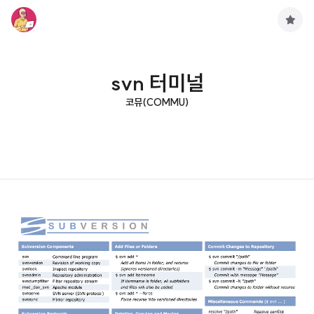
구
독
하
기
svn 터미널
코뮤(COMMU)