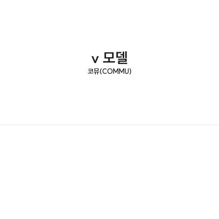
v 모델
코뮤(COMMU)