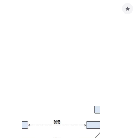
구
독
하
기