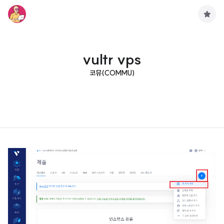
구
독
하
기
vultr vps
코뮤(COMMU)