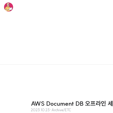
AWS Document DB 오프라인 
2023.10.23
·
Archive/ETC