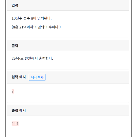
잘 codeup.kr [ 풀이 ] print(bin(int(input()))[2:])