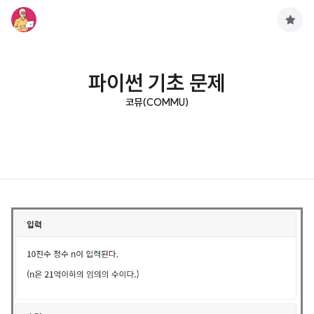
구
독
하
기
파이썬 기초 문제
코뮤(COMMU)