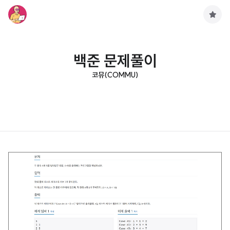
구
독
하
기
백준 문제풀이
코뮤(COMMU)