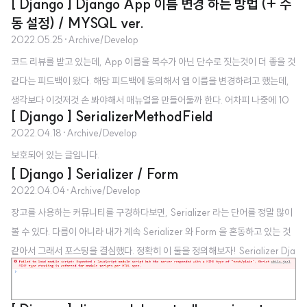
[ Django ] Django App 이름 변경 하는 방법 (+ 수
동 설정) / MYSQL ver.
2022.05.25
·
Archive/Develop
코드 리뷰를 받고 있는데, App 이름을 복수가 아닌 단수로 짓는것이 더 좋을 것
같다는 피드백이 왔다. 해당 피드백에 동의해서 앱 이름을 변경하려고 했는데,
생각보다 이것저것 손 봐야해서 매뉴얼을 만들어둘까 한다. 어차피 나중에 10
[ Django ] SerializerMethodField
0% 다른 블로거 분들의 글들을 보면서 해야할 것 같으니 내가 쓴다! 우선 나는
2022.04.18
·
Archive/Develop
VSCode 에디터를 이용했다. 파이참에서는 refactor 기능이 따로 있는걸로 아
보호되어 있는 글입니다.
는데, vscode 도 app 이름을 변경하면 refactor 기능을 이용하겠냐는 창이 뜬
[ Django ] Serializer / Form
다. yes 해주면 모든 것이 다 변경되면 좋았겠지만,, 난 아무것도 변경되지 않아
2022.04.04
·
Archive/Develop
서 수동으로 하나하나 해줬다. 1. 파일 변경 - INSTALLED_APPS 에 써져있
장고를 사용하는 커뮤니티를 구경하다보면, Serializer 라는 단어를 정말 많이
는 앱 이름 - Models Meta app_name -..
볼 수 있다. 다름이 아니라 내가 계속 Serializer 와 Form 을 혼동하고 있는 것
같아서 그래서 포스팅을 결심했다. 정확히 이 둘을 정의해보자! Serializer Dja
ngo 에서 흔히 사용되는 Form 과 상당히 유사한 개념으로, 유효성 검사를 자동
으로 거쳐서 model 에서 필드를 읽어온다. Form 유효성 검사를 자동으로 거쳐