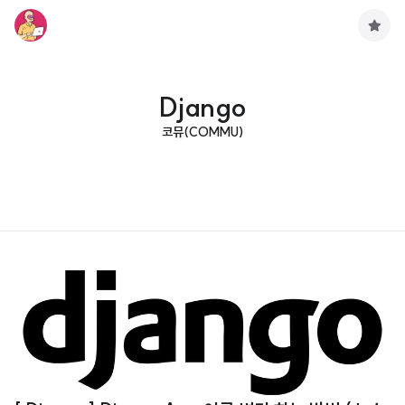
구
독
하
기
Django
코뮤(COMMU)