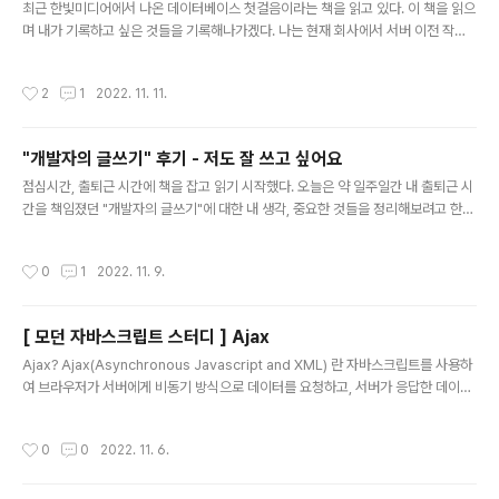
최근 한빛미디어에서 나온 데이터베이스 첫걸음이라는 책을 읽고 있다. 이 책을 읽으
rator 를 검색하자. 바로 저 확장프로그램이다. 설치해주도
며 내가 기록하고 싶은 것들을 기록해나가겠다. 나는 현재 회사에서 서버 이전 작업
록 하자! 이제 내가 구조를 표현하고 싶은 폴더에서 우클릭
중이다. 그러면서 기존 db를 전부 분리하고, table 설계를 다시 하는 등의 작업을 예
을 하고, Generate to Tree 를 선택해주자. 그럼 아래와
상하고 있다. 그래서 이 책을 집어들었다. 아키텍처는 어떻게 우리에게 왔는가 - 아키
같은 결과물을 얻을 수 있다. icon 을 on/off 할 수 있는 ..
작성시간
2
1
2022. 11. 11.
텍처의 역사 사실 아키텍처라는 단어 자체가 굉장히 추상적이다. 이를 이해하기 위해
역사를 좀 되짚어보자. stand-alone 구조 초기에는 DB 서버가 네트워크에 접속하
지 않고 독립되어 동작했다. 이러한 구성에서는 DBMS(데이터베이스 미들웨어)와
"개발자의 글쓰기" 후기 - 저도 잘 쓰고 싶어요
애플리케이션 소프트웨어는 같은 DB 서버에서 동작한다. 그렇기 때문에 내가 DB를
글 내용
쓰고 싶으면, 물리적으로 그 DB에 가야지만 ..
점심시간, 출퇴근 시간에 책을 잡고 읽기 시작했다. 오늘은 약 일주일간 내 출퇴근 시
간을 책임졌던 "개발자의 글쓰기"에 대한 내 생각, 중요한 것들을 정리해보려고 한
다. http://www.yes24.com/Product/Goods/79378905?pid=123487&c
osemkid=go15700131051712730&gclid=CjwKCAjwtp2bBhAGEiwA
작성시간
0
1
2022. 11. 9.
OZZTuBwSw0KSlvSlbWnW04wA_S8D6vRQ6Xu3FmKtCGert4btoog0
XKMqFhoCbCcQAvD_BwE 개발자의 글쓰기 - YES24 오직 개발자를 위한 글
쓰기의 모든 것을 담았다!이 책은 개발자의 글쓰기 능력을 종합적으로 향상하기 위한
[ 모던 자바스크립트 스터디 ] Ajax
책이다. 코드 안에서는 함수와 변수 이름을 짓는 것부터 주석 쓰는 법, 에러 메시지..
글 내용
Ajax? Ajax(Asynchronous Javascript and XML) 란 자바스크립트를 사용하
여 브라우저가 서버에게 비동기 방식으로 데이터를 요청하고, 서버가 응답한 데이터
를 수신하여 웹페이지를 동적으로 갱신하는 프로그래밍 방식을 말한다. Ajax는 브라
우저에서 제공하는 Web API 인 XMLHttpRequest 객체를 기반으로 동작한다. X
작성시간
0
0
2022. 11. 6.
MLHttpRequest는 HTTP 비동기 통신을 위한 메서드와 프로퍼티를 제공한다. 이
전 웹페이지는 완전한 HTML 을 서버로 부터 받아 웹 페이지 전체를 처음부터 다시
렌더링하는 방식으로 동작했다. 화면 전환시 웹 페이지 전체를 처음부터 다시 렌더링