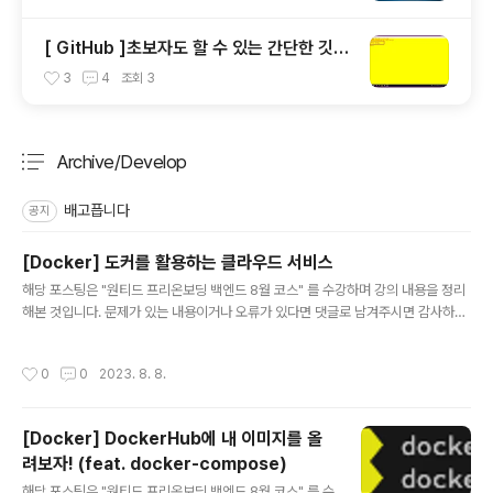
[ GitHub ]초보자도 할 수 있는 간단한 깃허
브 사용법
3
4
조회
3
Archive/Develop
분류 전체보기
주요 글 목록
배고픕니다
공지
[Docker] 도커를 활용하는 클라우드 서비스
글 내용
해당 포스팅은 "원티드 프리온보딩 백엔드 8월 코스" 를 수강하며 강의 내용을 정리
해본 것입니다. 문제가 있는 내용이거나 오류가 있다면 댓글로 남겨주시면 감사하겠
습니다. 컨테이너 오케스트레이션 툴 GCP GKE AWS EKS ECS 위와 같은 서비스
들이 이미 상용화 되어있다. 컨테이너 오케스트레이션의 기능 컨테이너 클러스터링
작성시간
0
0
2023. 8. 8.
여러 대의 노드를 하나의 클러스터로 묶어, 애플리케이션을 분산하여 실행하고 자원
을 효율적으로 활용하는 기능. 여러 대의 물리적인 또는 가상의 서버를 하나의 시스
템처럼 동작하게 하는 기술 컨테이너를 실행하는 호스트의 자원을 효율적으로 분배,
[Docker] DockerHub에 내 이미지를 올
컨테이너가 안정적으로 실행 되도록 함. 여러 대의 컨테이너를 묶어 하나의 서버처럼
려보자! (feat. docker-compose)
사용할 수 있도록 지원함. 서비스 디스커버리 컨테이너를 자동으로..
글 내용
해당 포스팅은 "원티드 프리온보딩 백엔드 8월 코스" 를 수