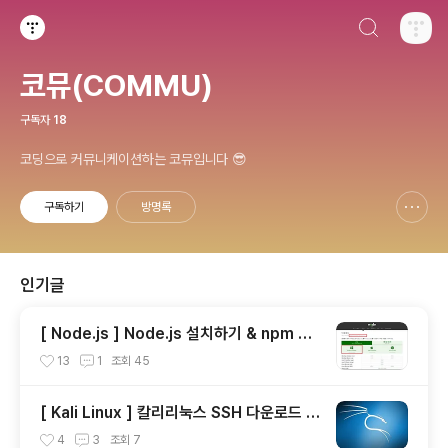
검색하기
티스토리
코뮤(COMMU)
구독자
18
코딩으로 커뮤니케이션하는 코뮤입니다 😎
구독하기
방명록
신고하기 레이어
열기
인기글
[ Node.js ] Node.js 설치하기 & npm 설
치하기 & npx 설치하기
13
1
조회
45
[ Kali Linux ] 칼리리눅스 SSH 다운로드 /
putty SSH 접속
4
3
조회
7