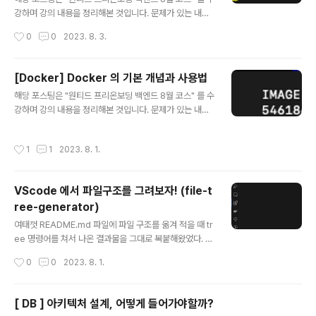
강하며 강의 내용을 정리해본 것입니다. 문제가 있는 내용
이거나 오류가 있다면 댓글로 남겨주시면 감사하겠습니다.
작성시간
0
0
2023. 8. 3.
Dockerfile syntax 아래는 Dockerfile 에서 사용하는
여러 키워드들이다. FROM: 베이스 이미지 선정 WORKD
IR: work directory 선정 COPY: 복사할 파일 선정 RU
[Docker] Docker 의 기본 개념과 사용법
N: 실행할 명령어 ENTRYPOINT: 컨테이너가 시작할 때
글 내용
해당 포스팅은 "원티드 프리온보딩 백엔드 8월 코스" 를 수
실행할 명령어 도커이미지를 도커 허브에 올려보자! 이미
강하며 강의 내용을 정리해본 것입니다. 문제가 있는 내용
지 생성은 아래의 명령어로 할 수 있다. docker build -t
이거나 오류가 있다면 댓글로 남겨주시면 감사하겠습니다.
my-httpd . 만약 이렇게 만들어진 이미지를 도커 허브에
Docker 를 설명해보자. open platform 어플리케이션
올리고 싶다면, 이미지 이름은 아래 규칙을 따라야한다. [D
작성시간
1
1
2023. 8. 1.
을 인프라에서 분리 신속하다 인프라를 어플리케이션을 관
ocker Hub 사용자명]/이..
리하는 것처럼 관리할 수 있음 코드 배포에 용이하다. 도커
는 결국 컨테이너 기반 가상화 도구이다. 애플리케이션을
VScode 에서 파일구조를 그려보자! (file-t
컨테이너 단위로 격리하여 실행하고 배포하는 기술인 것이
ree-generator)
다. 그럼 여기서, 컨테이너란 무엇일까? 컨테이너란 무엇인
글 내용
가? 가상화 기술 중 하나로, 호스트 운영체제 위에 여러 개
여태껏 README.md 파일에 파일 구조를 옮겨 적을 때 tr
의 격리된 환경을 생성한다. 그럼 꼬리 질문으로, 가상화 기
ee 명령어를 쳐서 나온 결과물을 그대로 복붙해왔었다. 이
술은 무엇일까? 가상화 기술이란? 하나의 물리적인 컴퓨터
번에 서버팀 내에서 typescript template 제작을 맡게
작성시간
0
0
2023. 8. 1.
자원을 가상적으로 분할하여..
되었는데, 내 템플릿의 구조를 설명할 때, 좀 더 편리하고
예쁘게 파일 구조를 알릴 수 있는 방법이 없을까 찾아보다
가 발견한 vscode extension 이다. file-tree-gener
[ DB ] 아키텍처 설계, 어떻게 들어가야할까?
ator vscode 의 extenstions 탭에서 file-tree-gene
글 내용