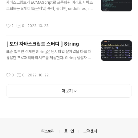
자바스크립트가 ECMAScript로 표준화된 이래로 자바스
크립트는 6개 타입(문자열, 숫자, 불리언, undefined, nul
l, 객체 타입)이 있었다. Symbol 은 ES6에서 도입된 7번
째 데이터 타입으로 변경 불가능한 원시 타입 값이다. 이 심
작성시간
2
0
2022. 10. 22.
벌 값은 다른 값과 중복되지 않는 유일무이한 값이다. 주로
충돌 위험이 없는 유일한 프로퍼티 키를 만들기 위해 사용
된다. 심벌 값의 생성 Symbol 함수 심벌 값은 Symbol
[ 모던 자바스크립트 스터디 ] String
함수를 호출해 생성한다. const mySymbol = Symbol
글 내용
(); console.log(typeof mySymbol); // symbol // 심
표준 빌트인 객체인 String은 원시타입 문자열을 다룰 때
벌 값은 외부로 노출되지않기때문에 확인할 수 없음 cons
유용한 프로퍼티와 메서드를 제공한다. String 생성자 함
ole.log(mySymbol); // Symbol() 생성자 함수로 객..
수 String은 new 연산자와 함께 호출해 String 인스턴스
를 생성할 수 있다. String 생성자 함수에 인수를 전달하지
작성시간
0
0
2022. 10. 22.
않고 new 연산자와 함께 호출하면 [[StringData]] 내부
슬롯에 빈 문자열을 할당한 String 래퍼 객체를 생성한다.
String 래퍼 객체는 배열과 마찬가지로 length 프로퍼티
더보기
와 인덱스를 나타내는 숫자 형식의 문자열을 프로퍼티키
로, 각 문자를 프로퍼티 값으로 갖는 유사 배열 객체이면서
이터러블이다. length 프로퍼티 문자열의 문자 개수를 반
환한다. 'Hello'.length; // 5 String 메서드 String 객체
의 메서드는 언제나..
의안내
티스토리
로그인
고객센터