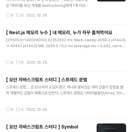
ole.log(set2); // Set(4) {"h", "e..
은 이터러블 또는 객체를 destructuring하여 1개 이상의
변수에 개별적으로 할당하는 것이다. 배열 디스트럭처링
작성시간
0
0
2022. 10. 29.
할당 const arr = [1, 2, 3]; const [one, two, three]
= arr; console.log(one, two, three); // 1 2 3 const
[x, y] = [1, 2]; 배열 디스트럭처링 할당의 기준은 배열의
[ Nest.js 메모리 누수 ] 내 메모리, 누가 자꾸 훔쳐먹어요
인덱스다. 이때 변수의 개수와 이터러블의 요소 개수가 반
글 내용
[29505:0x140008000] 42353552 ms: Mark-sweep 4058.3 (4144.0)
드시 일치할 필요는 없다. const [a, b] = [1, 2]; consol
-> 4044.1 (4144.0) MB, 2650.0 / 0.0 ms (average mu = 0.642, current
e.log(a, b); // 1 2 const [c, d] = [1]; console.log(c,
mu = 0.011) allocation failure scavenge might not succeed [29505:0
d); // 1 undefined const [e, ..
x140008000] 42356151 ms: Mark-sweep 4059.9 (4144.0) -> 4045.8
작성시간
0
0
2022. 10. 25.
(4144.7) MB, 2571.7 / 0.0 ms (average mu = 0.476, current mu = 0.01
0) allocation failure scavenge might not succeed FATAL ERROR: Reac
hed heap ..
[ 모던 자바스크립트 스터디 ] 스프레드 문법
글 내용
스프레드 문법 ... 은 ES6에서 도입되었고, 하나로 뭉쳐있는 여러 값들의 집합을 펼
쳐 개별적인 값들의 목록으로 만든다. 스프레드 문법은 이터러블들만(Array, Strin
g, Map, ... ) 사용 가능하다. console.log(...[1, 2, 3]); // 1 2 3 console.log
(...'Hello'); // H e l l o 스프레드 문법의 결과는 값이 아니고 값들의 목록이다. 따라
작성시간
0
0
2022. 10. 25.
서 아래와 같이 변수에 할당할 수 없다는 것을 알아둬야한다. const list = ...[1, 2,
3]; // SyntaxError: Unexpected token ... 함수 호출문의 인수 목록에서 사용하
는 경우 const arr = [1, 2, 3]; const max = Math.max(arr); ..
[ 모던 자바스크립트 스터디 ] Symbol
글 내용