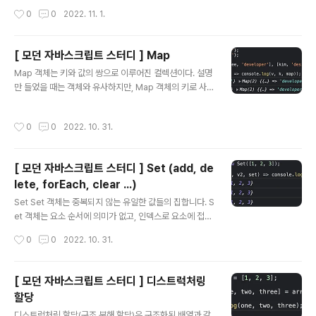
트리를 기반으로 중간언어인 바이트코드를 생성하고 실행한다. 렌더링 HTML, CS
작성시간
0
0
2022. 11. 1.
S, 자바스크립트로 작성된 문서를 파싱해 브라우저에 시각적으로 출력하는 것이다.
브라우저는 다음과 같은 과정을 거쳐 렌더링을 수행한다. 브라우저는 HTML, CSS,
자바스크립트, 이미지 등 렌더링에 필요한 리소스를 요청하고 서버로부터 응답받음
[ 모던 자바스크립트 스터디 ] Map
브라우저에 탑재된 렌더링 엔진은 서버로부터 응답받은 HTML과 CSS 를 파싱해 D
글 내용
OM과 CSSOM 을 생성하고 이를 결합해 렌더트리 생성함 ..
Map 객체는 키와 값의 쌍으로 이루어진 컬렉션이다. 설명
만 들었을 때는 객체와 유사하지만, Map 객체의 키로 사용
할 수 있는 값은 객체를 포함한 모든 값이고, Map 객체는
이터러블 객체라는 차이점이 있다. Map 객체 생성 const
작성시간
0
0
2022. 10. 31.
map = new Map(); console.log(map); // Map(0) {}
const map1 = new Map([['key1', 'value1'], ['key
2', 'value2']]); console.log(map1); // Map(2) {"key
[ 모던 자바스크립트 스터디 ] Set (add, de
1" => "value1", "key2" => "value2"} const map2 =
lete, forEach, clear ...)
new Map([1, 2]); // TypeError Map 생성자 함수는 이
글 내용
터러블을 인수로 전달받아 Map 객체를 생성한다..
Set Set 객체는 중복되지 않는 유일한 값들의 집합니다. S
et 객체는 요소 순서에 의미가 없고, 인덱스로 요소에 접근
할 수 없다. Set의 특성은 수학적 집합의 특성과 일치한다.
작성시간
0
0
2022. 10. 31.
Set을 통해 교집합, 합집합, 차집합, 여집합 등을 구현할 수
있다. Set 객체의 생성 Set 생성자 함수로 생성하며, 인수
를 전달하지 않으면 빈 Set 객체가 생성된다. const set
[ 모던 자바스크립트 스터디 ] 디스트럭처링
= new Set(); console.log(set); // Set(0) {} const s
할당
et1 = new Set([1, 2, 3, 4]); console.log(set1); // S
글 내용
et(3) {1, 2, 3} const set2 = new Set('hello'); cons
디스트럭처링 할당(구조 분해 할당)은 구조화된 배열과 같